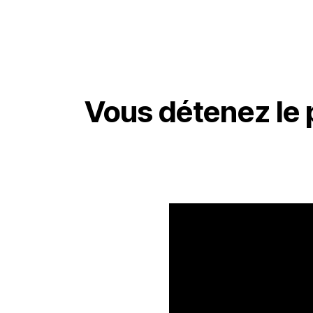
Vous détenez le p
Video
Player