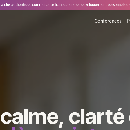
 la plus authentique communauté francophone de développement personnel et sp
Conférences
P
calme, clarté 