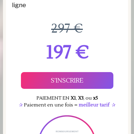
ligne
297 €
197 €
S'INSCRIRE
PAIEMENT EN
X1
,
X3
,
ou
x5
✰
Paiement en une fois =
meilleur tarif
✰